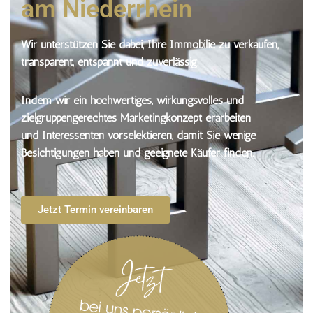
am Niederrhein
Wir unterstützen Sie dabei, Ihre Immobilie zu verkaufen,
transparent, entspannt und zuverlässig.
Indem wir ein hochwertiges, wirkungsvolles und
zielgruppengerechtes Marketingkonzept erarbeiten
und Interessenten vorselektieren, damit Sie wenige
Besichtigungen haben und geeignete Käufer finden.
Jetzt Termin vereinbaren