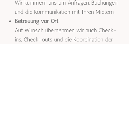
Wir kümmern uns um Anfragen, Buchungen
und die Kommunikation mit Ihren Mietern.
Betreuung vor Ort
:
Auf Wunsch übernehmen wir auch Check-
ins, Check-outs und die Koordination der
Reinigung.
Monitoring und Reporting
:
Sie erhalten regelmäßig Berichte über die
Vermietungszahlen und Erträge.
BERATUNG UND