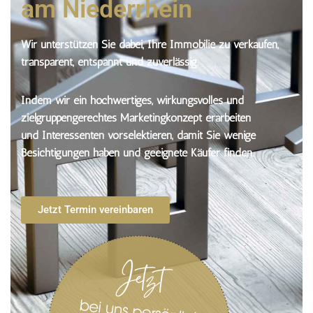
am Niederrhein
Wir unterstützen Sie dabei, Ihre Immobilie zu verkaufen,
transparent, entspannt und zuverlässig.
Indem wir ein hochwertiges, wirkungsvolles und
zielgruppengerechtes Marketingkonzept erarbeiten
und Interessenten vorselektieren, damit Sie wenige
Besichtigungen haben und geeignete Käufer finden.
Jetzt Termin vereinbaren