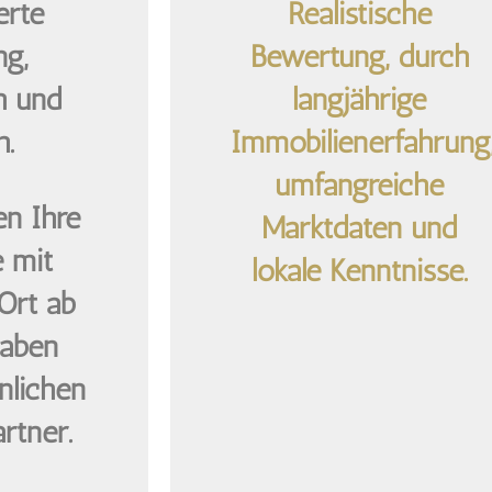
erte
Realistische
ng,
Bewertung, durch
h und
langjährige
h.
Immobilienerfahrung
umfangreiche
n Ihre
Marktdaten und
 mit
lokale Kenntnisse.
Ort ab
haben
nlichen
rtner.