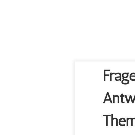
Frag
Antw
Them