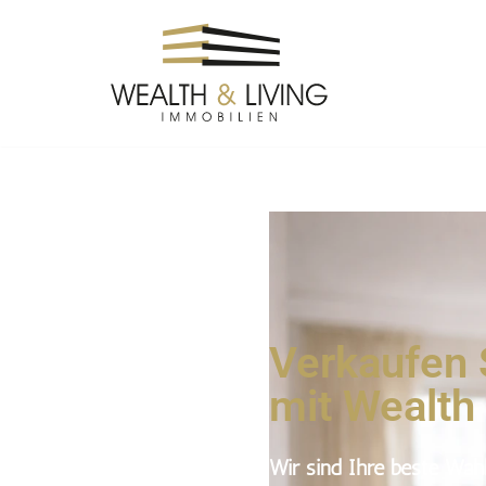
Zum
Inhalt
springen
Verkaufen 
mit Wealth 
Wir sind Ihre beste Wahl