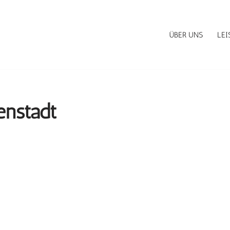
ÜBER UNS
LE
enstadt