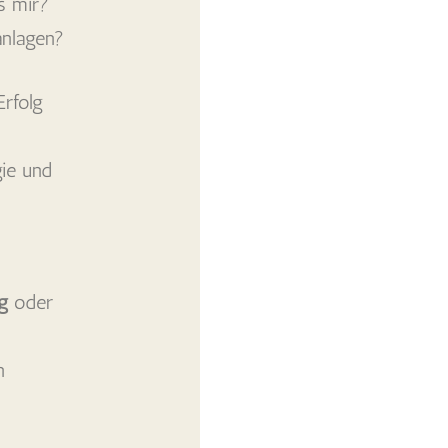
s mir?
anlagen?
Erfolg
gie und
g
oder
n