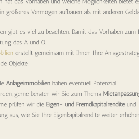
 hat das Vorhaben und welche Möglichkeiten bietet e
ein größeres Vermögen aufbauen als mit anderen Geld
gen gibt es viel zu beachten. Damit das Vorhaben zum 
ratung das A und O.
ilien
erstellt gemeinsam mit Ihnen Ihre Anlagestrate
nde Objekte.
nde
Anlageimmobilien
haben eventuell Potenzial
erden, gerne beraten wir Sie zum Thema
Mietanpassun
rne prüfen wir die
Eigen- und Fremdkapitalrendite
und
ng aus, wie Sie Ihre Eigenkapitalrendite weiter erhöhe