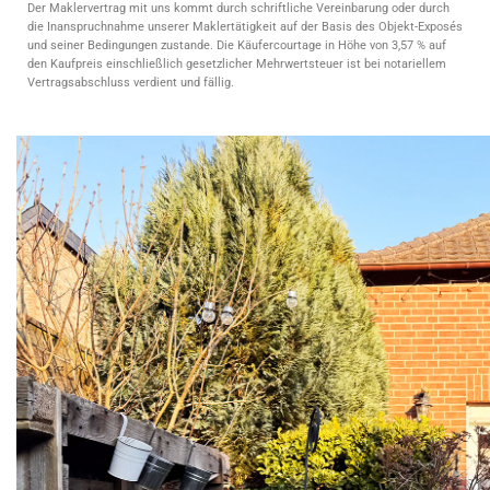
Der Maklervertrag mit uns kommt durch schriftliche Vereinbarung oder durch
die Inanspruchnahme unserer Maklertätigkeit auf der Basis des Objekt-Exposés
und seiner Bedingungen zustande. Die Käufercourtage in Höhe von 3,57 % auf
den Kaufpreis einschließlich gesetzlicher Mehrwertsteuer ist bei notariellem
Vertragsabschluss verdient und fällig.