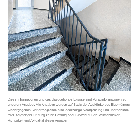
Diese Informationen und das dazugehörige Exposé sind Vorabinformationen zu
unserem Angebot. Alle Angaben wurden auf Basis der Auskünfte des Eigentümers
wiedergegeben. Wir ermöglichen eine jederzeitige Nachprüfung und übernehmen
trotz sorgfältiger Prüfung keine Haftung oder Gewähr für die Vollständigkeit,
Richtigkeit und Aktualität dieser Angaben.