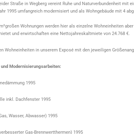
eider Straße in Wegberg vereint Ruhe und Naturverbundenheit mit ein
ahr 1995 umfangreich modernisiert und als Wohngebäude mit 4 a
4 m²großen Wohnungen werden hier als einzelne Wohneinheiten abe
ietet und erwirtschaften eine Nettojahreskaltmiete von 24.768 €.
lnen Wohneinheiten in unserem Exposé mit den jeweiligen Größenan
 und Modernisierungsarbeiten:
ärmedämmung 1995
lle inkl. Dachfenster 1995
Gas, Wasser, Abwasser) 1995
verbesserter Gas-Brennwertthermen) 1995