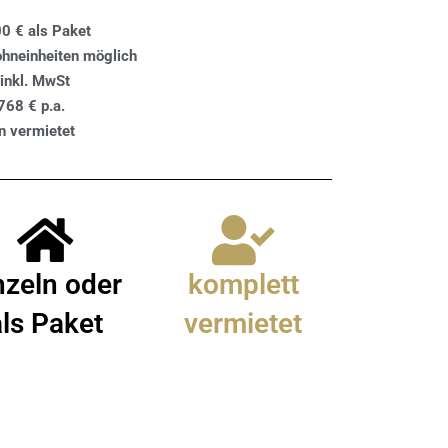
0 € als Paket
ohneinheiten möglich
inkl. MwSt
768 € p.a.
n vermietet
nzeln oder
komplett
als Paket
vermietet