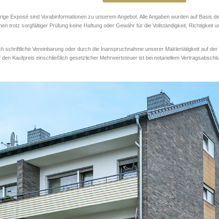
rige Exposé sind Vorabinformationen zu unserem Angebot. Alle Angaben wurden auf Basis d
 trotz sorgfältiger Prüfung keine Haftung oder Gewähr für die Vollständigkeit, Richtigkeit u
h schriftliche Vereinbarung oder durch die Inanspruchnahme unserer Maklertätigkeit auf d
en Kaufpreis einschließlich gesetzlicher Mehrwertsteuer ist bei notariellem Vertragsabschlus