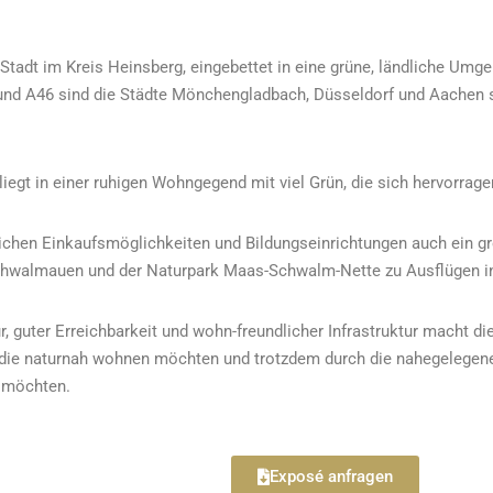
Stadt im Kreis Heinsberg, eingebettet in eine grüne, ländliche Um
nd A46 sind die Städte Mönchengladbach, Düsseldorf und Aachen sc
 liegt in einer ruhigen Wohngegend mit viel Grün, die sich hervorrag
ichen Einkaufsmöglichkeiten und Bildungseinrichtungen auch ein g
hwalmauen und der Naturpark Maas-Schwalm-Nette zu Ausflügen ins
 guter Erreichbarkeit und wohn-freundlicher Infrastruktur macht die
le, die naturnah wohnen möchten und trotzdem durch die nahegeleg
 möchten.
Exposé anfragen